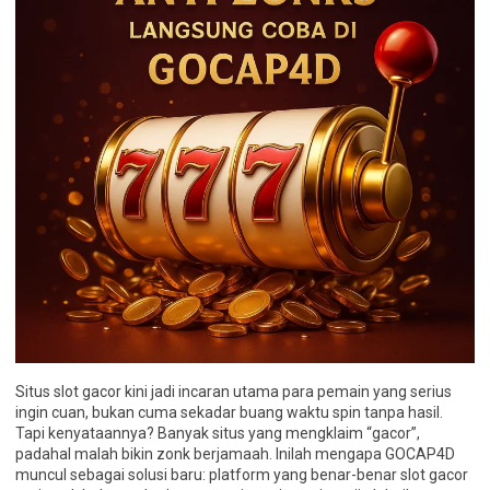
Situs slot gacor kini jadi incaran utama para pemain yang serius
ingin cuan, bukan cuma sekadar buang waktu spin tanpa hasil.
Tapi kenyataannya? Banyak situs yang mengklaim “gacor”,
padahal malah bikin zonk berjamaah. Inilah mengapa GOCAP4D
muncul sebagai solusi baru: platform yang benar-benar slot gacor