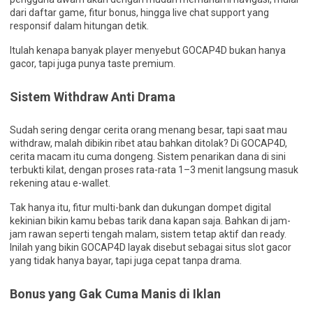
dari daftar game, fitur bonus, hingga live chat support yang
responsif dalam hitungan detik.
Itulah kenapa banyak player menyebut GOCAP4D bukan hanya
gacor, tapi juga punya taste premium.
Sistem Withdraw Anti Drama
Sudah sering dengar cerita orang menang besar, tapi saat mau
withdraw, malah dibikin ribet atau bahkan ditolak? Di GOCAP4D,
cerita macam itu cuma dongeng. Sistem penarikan dana di sini
terbukti kilat, dengan proses rata-rata 1–3 menit langsung masuk
rekening atau e-wallet.
Tak hanya itu, fitur multi-bank dan dukungan dompet digital
kekinian bikin kamu bebas tarik dana kapan saja. Bahkan di jam-
jam rawan seperti tengah malam, sistem tetap aktif dan ready.
Inilah yang bikin GOCAP4D layak disebut sebagai situs slot gacor
yang tidak hanya bayar, tapi juga cepat tanpa drama.
Bonus yang Gak Cuma Manis di Iklan