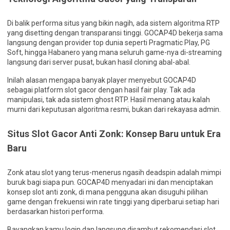
Di balik performa situs yang bikin nagih, ada sistem algoritma RTP
yang disetting dengan transparansi tinggi. GOCAP4D bekerja sama
langsung dengan provider top dunia seperti Pragmatic Play, PG
Soft, hingga Habanero yang mana seluruh game-nya di-streaming
langsung dari server pusat, bukan hasil cloning abal-abal.
Inilah alasan mengapa banyak player menyebut GOCAP4D
sebagai platform slot gacor dengan hasil fair play. Tak ada
manipulasi, tak ada sistem ghost RTP. Hasil menang atau kalah
murni dari keputusan algoritma resmi, bukan dari rekayasa admin.
Situs Slot Gacor Anti Zonk: Konsep Baru untuk Era
Baru
Zonk atau slot yang terus-menerus ngasih deadspin adalah mimpi
buruk bagi siapa pun. GOCAP4D menyadari ini dan menciptakan
konsep slot anti zonk, di mana pengguna akan disuguhi pilihan
game dengan frekuensi win rate tinggi yang diperbarui setiap hari
berdasarkan histori performa.
Bayangkan kamu login dan langsung disambut rekomendasi slot