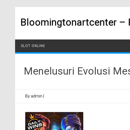
Skip
to
content
Bloomingtonartcenter – P
SLOT ONLINE
Menelusuri Evolusi Mes
By
admin
|