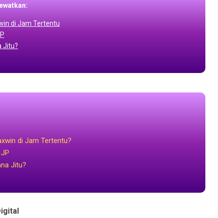
ewatkan:
win di Jam Tertentu
JP
 Jitu?
xwin di Jam Tertentu?
 JP
na Jitu?
igital