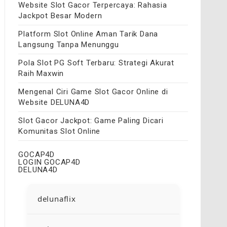
Website Slot Gacor Terpercaya: Rahasia
Jackpot Besar Modern
Platform Slot Online Aman Tarik Dana
Langsung Tanpa Menunggu
Pola Slot PG Soft Terbaru: Strategi Akurat
Raih Maxwin
Mengenal Ciri Game Slot Gacor Online di
Website DELUNA4D
Slot Gacor Jackpot: Game Paling Dicari
Komunitas Slot Online
GOCAP4D
LOGIN GOCAP4D
DELUNA4D
delunaflix