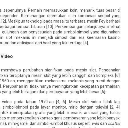
nis sepenuhnya. Pemain memasukkan koin, menarik tuas besar di
ndependen. Kemenangan ditentukan oleh kombinasi simbol yang
[2]. Meskipun teknologi pada masa itu terbatas, mesin Fey berhasil
berbagai tempat hiburan [10]. Perkembangan selanjutnya melihat
ma gulungan dan penyesuaian pada simbol-simbol yang digunakan,
n slot mekanis ini menjadi simbol dari era keemasan kasino,
r dan antisipasi dari hasil yang tak terduga [4].
 Video
 membawa perubahan signifikan pada mesin slot. Pengenalan
nkan terciptanya mesin slot yang lebih canggih dan kompleks [6].
un 1960-an, menggantikan mekanisme mekanis yang rumit dengan
13]. Perubahan ini tidak hanya meningkatkan kecepatan permainan,
s yang lebih beragam dan pembayaran yang lebih besar [6].
 video pada tahun 1970-an [4, 6]. Mesin slot video tidak lagi
imbol-simbol pada layar monitor, mirip dengan televisi [2, 4].
k menciptakan grafis yang lebih menarik, animasi yang halus,
ot video memperkenalkan konsep garis pembayaran yang lebih banyak,
 spins), mini-game, dan simbol-simbol khusus seperti
wild
dan
scatter