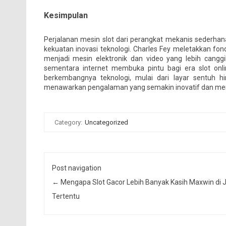
Kesimpulan
Perjalanan mesin slot dari perangkat mekanis sederhana
kekuatan inovasi teknologi. Charles Fey meletakkan fo
menjadi mesin elektronik dan video yang lebih cangg
sementara internet membuka pintu bagi era slot onl
berkembangnya teknologi, mulai dari layar sentuh h
menawarkan pengalaman yang semakin inovatif dan menari
Category:
Uncategorized
Post navigation
←
Mengapa Slot Gacor Lebih Banyak Kasih Maxwin di
Tertentu