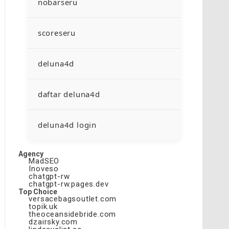
nobarseru
scoreseru
deluna4d
daftar deluna4d
deluna4d login
Agency
MadSEO
Inoveso
chatgpt-rw
chatgpt-rw.pages.dev
Top Choice
versacebagsoutlet.com
topik.uk
theoceansidebride.com
dzairsky.com