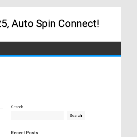
5, Auto Spin Connect!
Search
Search
Recent Posts