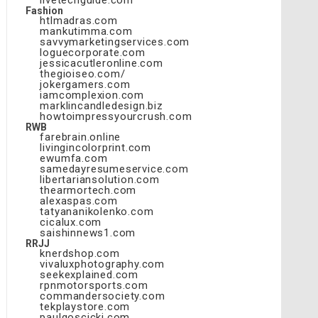
livetechguide.com
Fashion
htlmadras.com
mankutimma.com
savvymarketingservices.com
loguecorporate.com
jessicacutleronline.com
thegioiseo.com/
jokergamers.com
iamcomplexion.com
marklincandledesign.biz
howtoimpressyourcrush.com
RWB
farebrain.online
livingincolorprint.com
ewumfa.com
samedayresumeservice.com
libertariansolution.com
thearmortech.com
alexaspas.com
tatyananikolenko.com
cicalux.com
saishinnews1.com
RRJJ
knerdshop.com
vivaluxphotography.com
seekexplained.com
rpnmotorsports.com
commandersociety.com
tekplaystore.com
paulgoscicki.com